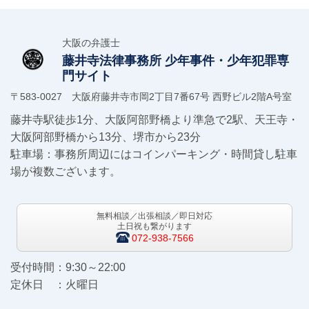
大阪の弁護士
藤井寺法律事務所
少年事件・少年犯罪専
門サイト
〒583-0027 大阪府藤井寺市岡2丁目7番67号 西野ビル2階A号室
藤井寺駅徒歩1分、大阪阿部野橋より準急で2駅、天王寺・
大阪阿部野橋から13分、堺市から23分
駐車場：事務所周辺にはコインパーキング・時間貸し駐車
場が複数ございます。
無料相談／出張相談／即日対応
土日祝も繋がります
072-938-7566
受付時間：9:30～22:00
定休日 ：火曜日