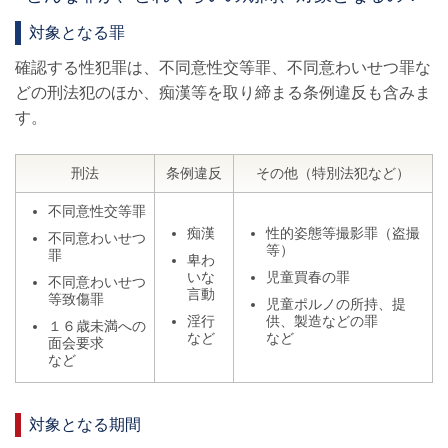
対象となる罪
確認する性犯罪は、不同意性交等罪、不同意わいせつ罪な
どの刑法犯のほか、痴漢等を取り締まる条例違反も含みま
す。
刑法
条例違反
その他（特別法犯など）
不同意性交等罪
痴漢
性的姿態等撮影罪（盗撮
不同意わいせつ
等）
罪
卑わ
いな
児童買春の罪
不同意わいせつ
言動
等致傷罪
児童ポルノの所持、提
淫行
供、製造などの罪
１６歳未満への
など
など
面会要求
など
対象となる期間