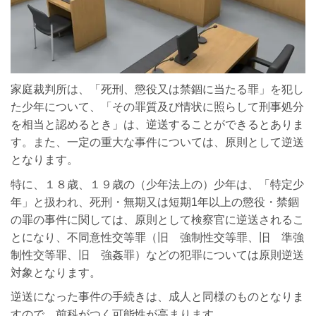
家庭裁判所は、「死刑、懲役又は禁錮に当たる罪」を犯し
た少年について、「その罪質及び情状に照らして刑事処分
を相当と認めるとき」は、逆送することができるとありま
す。また、一定の重大な事件については、原則として逆送
となります。
特に、１８歳、１９歳の（少年法上の）少年は、「特定少
年」と扱われ、死刑・無期又は短期1年以上の懲役・禁錮
の罪の事件に関しては、原則として検察官に逆送されるこ
とになり、不同意性交等罪（旧 強制性交等罪、旧 準強
制性交等罪、旧 強姦罪）などの犯罪については原則逆送
対象となります。
逆送になった事件の手続きは、成人と同様のものとなりま
すので、前科がつく可能性が高まります。