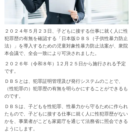
２０２４年５月２３日、子どもに接する仕事に就く人に性
犯罪歴の有無を確認する「日本版ＤＢＳ（子供性暴力防止
法）」を導入するための児童対象性暴力防止法案が、衆院
本会議で、全会一致により可決されました。
２０２６年（令和８年）1２月２５日から施行される予定
です。
ＤＢＳとは、犯罪証明管理及び発行システムのことで、
（性犯罪の）犯罪歴の有無を明らかにすることができるも
のです。
ＤＢＳは、子どもを性犯罪、性暴力から守るために作られ
たもので、子どもに接する仕事に就く人に性犯罪歴がない
かを、事業者がこども家庭庁を通じて法務省に照会できる
ようにします。