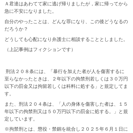
Ａ君達はあわてて家に逃げ帰りましたが，家に帰ってから
急に不安になりました。
自分のやったことは、どんな罪になり、この後どうなるの
だろうか？
どうしても心配になり弁護士に相談することとしました。
（上記事例はフィクションです）
刑法２０８条には、
「暴行を加えた者が人を傷害するに
至らなかったときは、２年以下の拘禁刑若しくは３０万円
以下の罰金又は拘留若しくは科料に処する」と規定してま
す。
また、刑法２０４条は、
「人の身体を傷害した者は、１５
年以下の拘禁刑又は５０万円以下の罰金に処する。」と規
定しています。
※
拘禁刑とは、懲役・禁錮を統合し２０２５年６月１日に